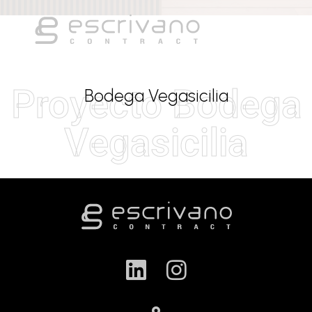
Proyecto Bodega
Bodega Vegasicilia
Vegasicilia